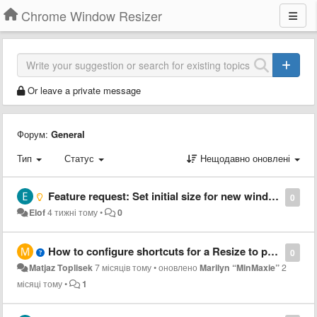
Chrome Window Resizer
Or leave a private message
Форум:
General
Тип
Статус
Нещодавно оновлені
Feature request: Set initial size for new windows
0
Elof
4 тижні тому
•
0
How to configure shortcuts for a Resize to preset 1?
0
Matjaz Toplisek
7 місяців тому
•
оновлено
Marilyn “MinMaxie”
2
місяці тому
•
1