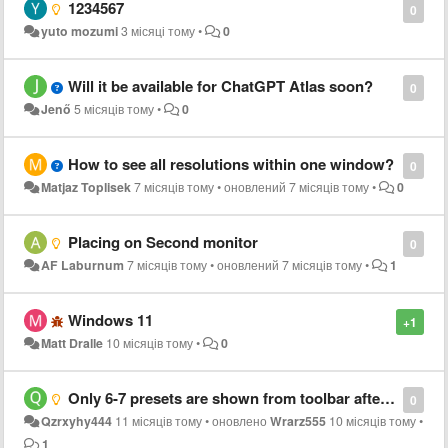
1234567
0
yuto mozumi
3 місяці тому
•
0
Will it be available for ChatGPT Atlas soon?
0
Jenő
5 місяців тому
•
0
How to see all resolutions within one window?
0
Matjaz Toplisek
7 місяців тому
•
оновлений
7 місяців тому
•
0
Placing on Second monitor
0
AF Laburnum
7 місяців тому
•
оновлений
7 місяців тому
•
1
Windows 11
+1
Matt Dralle
10 місяців тому
•
0
Only 6-7 presets are shown from toolbar after clicking on its icon, can we increase the amount of presets we can see?
0
Qzrxyhy444
11 місяців тому
•
оновлено
Wrarz555
10 місяців тому
•
1