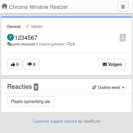
Chrome Window Resizer
General
Ideeën
1234567
0
yuto mozumi
3 maand geleden
•
0
0
0
Volgen
Reacties
0
Oudste eerst
Customer support service
by UserEcho