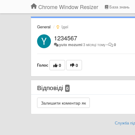
Chrome Window Resizer
База знань
General
Ідеї
1234567
yuto mozumi
3 місяці тому
•
0
Голос
0
0
Відповіді
0
Служба під