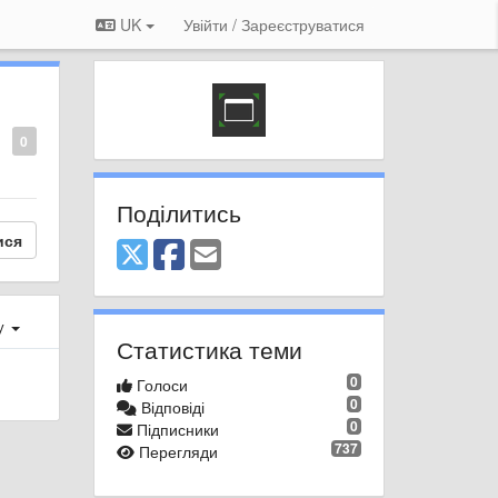
UK
Увійти / Зареєструватися
0
Поділитись
ися
ху
Статистика теми
0
Голоси
0
Відповіді
0
Підписники
737
Перегляди