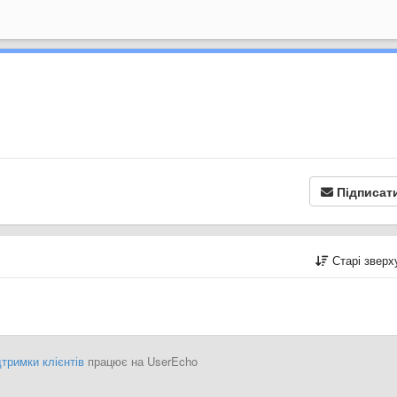
Підписат
Старі звер
тримки клієнтів
працює на UserEcho