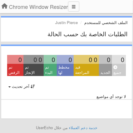
Chrome Window Resizer
الملف الشخصي للمستخدم
Justin Pierce
الطلبات الخاصة بك حسب الحالة
0
0
0
0
0
0
0
0
0
قيد
مخطط
تم
تم
تم
جميع
الجديد
المراجعة
لها
البدء
الإنجاز
الرفض
آخر تحديث
لا توجد أي مواضيع
خدمة دعم العملاء
من خلال UserEcho