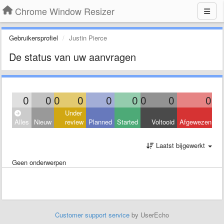
Chrome Window Resizer
Gebruikersprofiel
Justin Pierce
De status van uw aanvragen
0
0
0
0
0
0
0
0
0
Under
Alles
Nieuw
review
Planned
Started
Voltooid
Afgewezen
Laatst bijgewerkt
Geen onderwerpen
Customer support service
by UserEcho