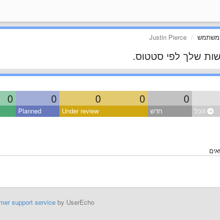
 משתמש
Justin Pierce
ות שלך לפי סטטוס.
0
0
0
0
0
הכל
חדש
Under review
Planned
שאים
mer support service
by UserEcho