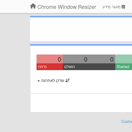
Chrome Window Resizer
מאגר מידע
0
0
0
Started
הושלם
נדחה
עודכן לאחרונה
Custo