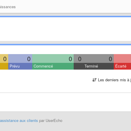
issances
0
0
0
0
0
Prévu
Commencé
Terminé
Écarté
Les derniers mis à 
'assistance aux clients
par UserEcho