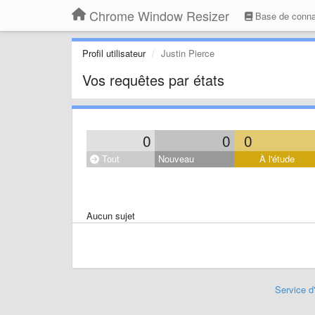
Chrome Window Resizer
Base de conna
Profil utilisateur
Justin Pierce
Vos requêtes par états
0
0
0
Tout
Nouveau
À l'étude
Aucun sujet
Service d