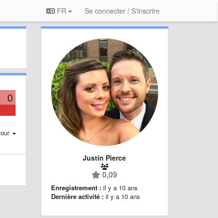
FR
Se connecter / S'inscrire
0
jour
Justin Pierce
0,09
Enregistrement :
il y a 10 ans
Dernière activité :
il y a 10 ans