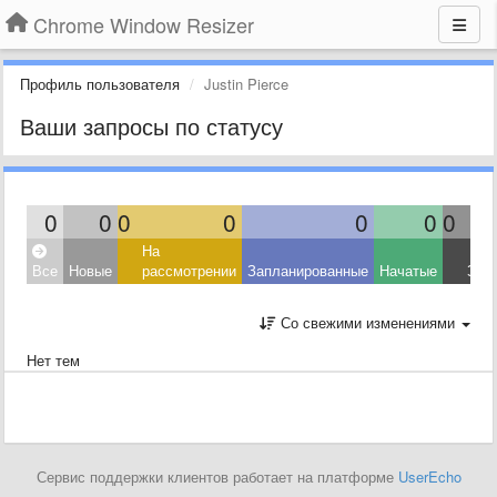
Chrome Window Resizer
Профиль пользователя
Justin Pierce
Ваши запросы по статусу
0
0
0
0
0
0
0
На
Все
Новые
рассмотрении
Запланированные
Начатые
Зав
Со свежими изменениями
Нет тем
Сервис поддержки клиентов работает на платформе
UserEcho