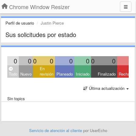
Chrome Window Resizer
Perfil de usuario
Justin Pierce
Sus solicitudes por estado
0
0
0
0
0
0
0
0
En
Todo
Nuevo
revisión
Planeado
Iniciado
Finalizado
Rechaza
Última actualización
Sin topics
Servicio de atención al cliente
por UserEcho