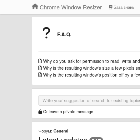
Chrome Window Resizer
База знань
F.A.Q.
Why do you ask for permission to read, write and
Why is the resulting window's size a few pixels s
Why is the resulting window's position off by a f
Or leave a private message
Форум:
General
Latest updates