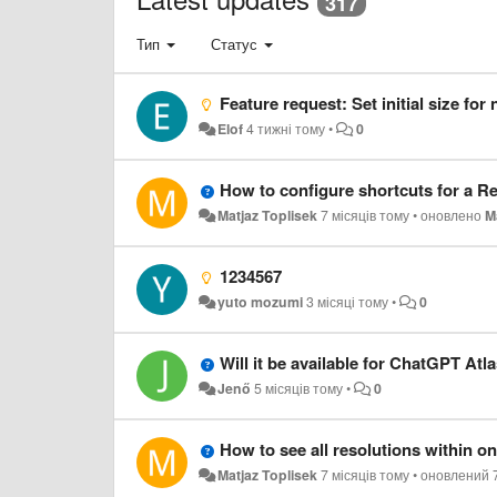
317
Тип
Статус
Feature request: Set initial size fo
Elof
4 тижні тому
•
0
How to configure shortcuts for a Re
Matjaz Toplisek
7 місяців тому
•
оновлено
M
1234567
yuto mozumi
3 місяці тому
•
0
Will it be available for ChatGPT Atl
Jenő
5 місяців тому
•
0
How to see all resolutions within 
Matjaz Toplisek
7 місяців тому
•
оновлений