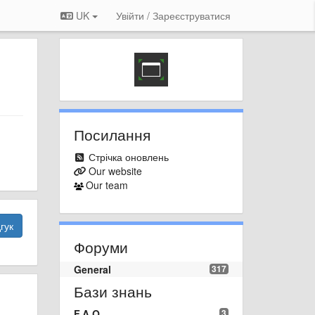
UK
Увійти / Зареєструватися
Посилання
Стрічка оновлень
Our website
Our team
гук
Форуми
General
317
Бази знань
F.A.Q.
3