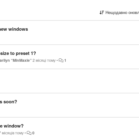
Нещодавно оновл
r new windows
size to preset 1?
arilyn “MinMaxie”
2 місяці тому
•
1
as soon?
one window?
7 місяців тому
•
0