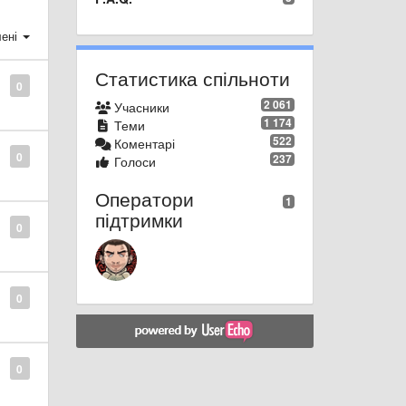
ені
Статистика спільноти
0
2 061
Учасники
1 174
Теми
522
Коментарі
0
237
Голоси
Оператори
1
підтримки
0
0
0