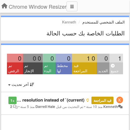
Chrome Window Resizer
الملف الشخصي للمستخدم
Kenneth
الطلبات الخاصة بك حسب الحالة
0
0
0
0
0
1
0
0
1
قيد
مخطط
تم
تم
تم
جميع
الجديد
المراجعة
لها
البدء
الإنجاز
الرفض
آخر تحديث
Show actual current resolution instead of `(current)`
قيد المراجعة
+1
Kenneth
منذ 10 سنة
•
تم التحديث من قبل
Darrell Hale
منذ 5 سنة
•
2