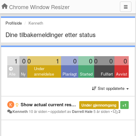
Chrome Window Resizer
Profilside
Kenneth
Dine tilbakemeldinger etter status
1
0
0
1
0
0
0
0
0
Under
Alle
Ny
anmeldelse
Planlagt
Started
Fullført
Avvist
Sist oppdaterte
Show actual current resolution instead of `(current)`
Under gjennomgang
+1
Kenneth
10 år siden
•
oppdatert av
Darrell Hale
5 år siden
•
2