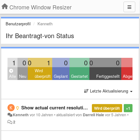
Chrome Window Resizer
Benutzerprofil
Kenneth
Ihr Beantragt-von Status
1
0
0
1
0
0
0
0
Wird
Alle
Neu
überprüft
Geplant
Gestartet
Fertiggestellt
Abgelehn
Letzte Aktualisierung
Show actual current resolution instead of `(current)`
Wird überprüft
+1
Kenneth
vor 10 Jahren
•
aktualisiert von
Darrell Hale
vor 5 Jahren
•
2