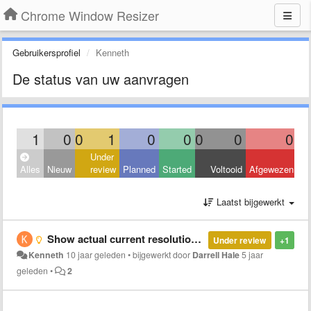
Chrome Window Resizer
Gebruikersprofiel
Kenneth
De status van uw aanvragen
1
0
0
1
0
0
0
0
0
Under
Alles
Nieuw
review
Planned
Started
Voltooid
Afgewezen
Laatst bijgewerkt
Show actual current resolution instead of `(current)`
Under review
+1
Kenneth
10 jaar geleden
•
bijgewerkt door
Darrell Hale
5 jaar
geleden
•
2