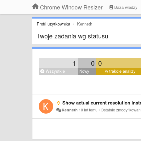
Chrome Window Resizer
Baza wiedzy
Profil użytkownika
Kenneth
Twoje zadania wg statusu
1
0
0
Wszystkie
Nowy
w trakcie analizy
Show actual current resolution inste
Kenneth
10 lat temu
•
Ostatnio zmodyfikowan