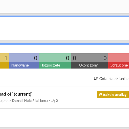
1
0
0
0
0
Planowane
Rozpoczęte
Ukończony
Odrzucone
Ostatnia aktualiz
ad of `(current)`
W trakcie analizy
e przez
Darrell Hale
5 lat temu
•
2