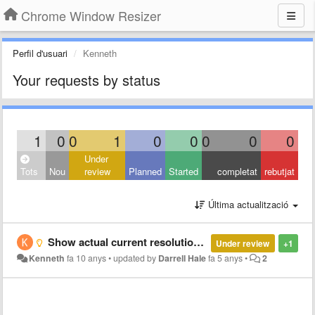
Chrome Window Resizer
Perfil d'usuari
Kenneth
Your requests by status
1
0
0
1
0
0
0
0
0
Under
Tots
Nou
review
Planned
Started
completat
rebutjat
Última actualització
Show actual current resolution instead of `(current)`
Under review
+1
Kenneth
fa 10 anys
•
updated by
Darrell Hale
fa 5 anys
•
2